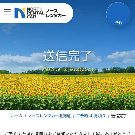
コ
ナ
ン
ビ
テ
ゲ
予約
ン
ー
ツ
シ
へ
ョ
ス
ン
送信完了
キ
に
ッ
移
Reserve & Quotation
プ
動
ホーム
ノースレンタカー北海道
ご予約･お見積り
送信完了
ご予約またはお見積りをご依頼いただきまして誠にありがとうご