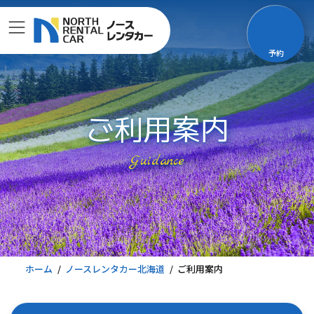
コ
ナ
ン
ビ
テ
ゲ
予約
ン
ー
ツ
シ
へ
ョ
ス
ン
ご利用案内
キ
に
ッ
移
Guidance
プ
動
ホーム
ノースレンタカー北海道
ご利用案内