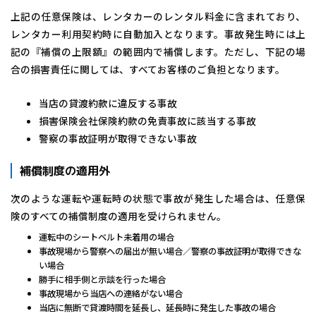
上記の任意保険は、レンタカーのレンタル料金に含まれており、
レンタカー利用契約時に自動加入となります。事故発生時には上
記の『補償の上限額』の範囲内で補償します。ただし、下記の場
合の損害責任に関しては、すべてお客様のご負担となります。
当店の貸渡約款に違反する事故
損害保険会社保険約款の免責事故に該当する事故
警察の事故証明が取得できない事故
補償制度の適用外
次のような運転や運転時の状態で事故が発生した場合は、任意保
険のすべての補償制度の適用を受けられません。
運転中のシートベルト未着用の場合
事故現場から警察への届出が無い場合／警察の事故証明が取得できな
い場合
勝手に相手側と示談を行った場合
事故現場から当店への連絡がない場合
当店に無断で貸渡時間を延長し、延長時に発生した事故の場合