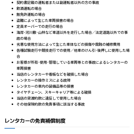
契約書記載の運転者または副運転者以外の方の事故
飲酒運転の場合
無免許運転の場合
盗難によって生じた車両損害の場合
定員オーバーでの走行の場合
海岸･河川敷･山林など車道以外を走行した場合／法定道路以外での事
故の場合
劣悪な使用方法によって生じた車体などの損傷や腐蝕の補修費用
各種試験走行や競技走行での使用／他車のけん引･後押しに使用した場
合
お客様が所有･使用･管理している車両等との事故によるレンタカーの
車両損害
当店のレンタカーや看板などを破損した場合
レンタカーの操作ミスによる故障
レンタカーの車内の装備品等の損害
タイヤチェーン、スキーキャリア等による破損
当店の貸渡約款に違反して使用した場合
その他保険約款の免責事項に該当する事故
レンタカーの免責補償制度