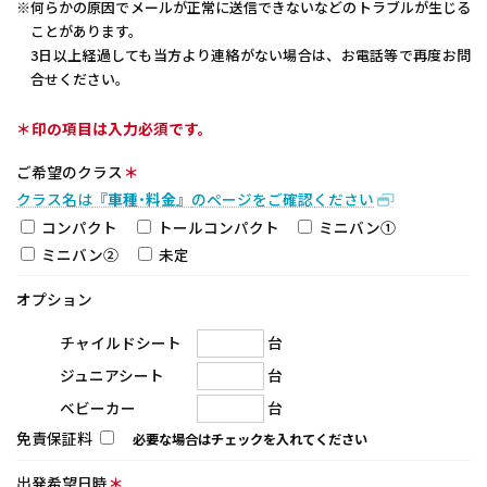
※何らかの原因でメールが正常に送信できないなどのトラブルが生じる
ことがあります。
3日以上経過しても当方より連絡がない場合は、お電話等で再度お問
合せください。
＊印の項目は入力必須です。
ご希望のクラス
＊
クラス名は
『車種･料金』
のページをご確認ください
コンパクト
トールコンパクト
ミニバン①
ミニバン②
未定
オプション
台
チャイルドシート
台
ジュニアシート
台
ベビーカー
免責保証料
必要な場合はチェックを入れてください
出発希望日時
＊