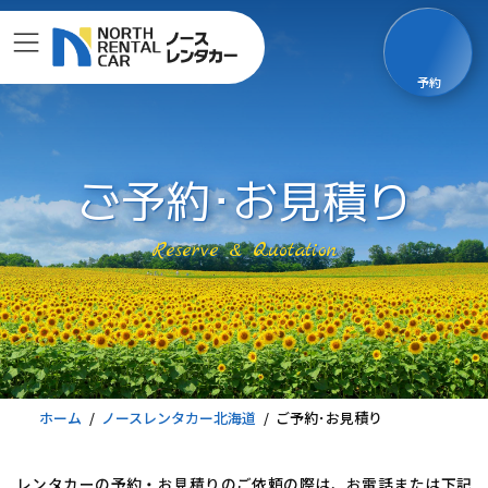
コ
ナ
ン
ビ
テ
ゲ
予約
ン
ー
ツ
シ
へ
ョ
ス
ン
ご予約･お見積り
キ
に
ッ
移
Reserve & Quotation
プ
動
ホーム
ノースレンタカー北海道
ご予約･お見積り
レンタカーの予約・お見積りのご依頼の際は、お電話または下記